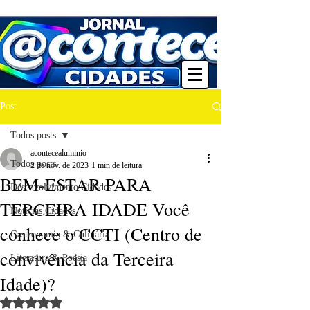
Post
Todos posts
acontecealuminio
Todos posts
2 de nov. de 2023
1 min de leitura
BEM-ESTAR PARA
Desenvolvimento Cidades
TERCEIRA IDADE Você
Notícias Cidades
conhece o CCTI (Centro de
Gastronomia & Culinária
convivência da Terceira
Literatura & Poesia
Idade)?
Avaliado com NaN de 5 estrelas.