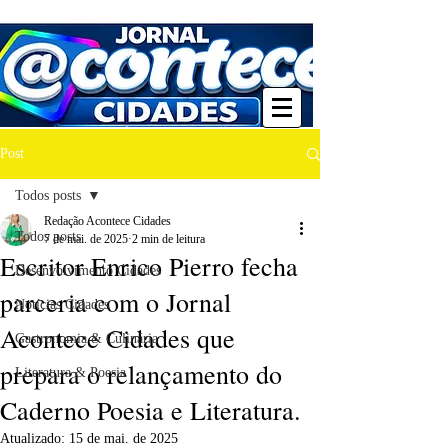
Post
Todos posts
Redação Acontece Cidades
Todos posts
7 de mai. de 2025
2 min de leitura
Escritor Enrico Pierro fecha
Desenvolvimento Cidades
parceria com o Jornal
Notícias Cidades
Acontece Cidades que
Gastronomia & Culinária
prepara o relançamento do
Literatura & Poesia
Caderno Poesia e Literatura.
Atualizado:
15 de mai. de 2025