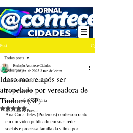
Post
Todos posts
Redação Acontece Cidades
Todos posts
13 de jun. de 2025
3 min de leitura
Idoso morre após ser
Desenvolvimento Cidades
atropelado por vereadora de
Notícias Cidades
Timburi (SP)
Gastronomia & Culinária
Avaliado com NaN de 5 estrelas.
Literatura & Poesia
Ana Carla Teles (Podemos) confessou o ato 
em um vídeo publicado em suas redes 
sociais e processa família da vítima por 