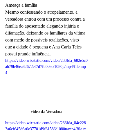
Ameaça a família
Mesmo confessando o atropelamento, a 
vereadora entrou com um processo contra a 
família do aposentado alegando injúria e 
difamação, deixando os familiares da vítima 
com medo de possíveis retaliações, visto 
que a cidade é pequena e Ana Carla Teles 
possui grande influência. 
https://video.wixstatic.com/video/233fda_682e5c0
ab79b46ea82672ef7d7fd0e6c/1080p/mp4/file.mp
4
video da Vereadora
https://video.wixstatic.com/video/233fda_84c228
3a6cf645d6a0e37701d9f61586/1080p/mp4/file.m